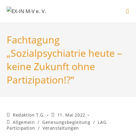
Zum
Inhalt
springen
Fachtagung
„Sozialpsychiatrie heute –
keine Zukunft ohne
Partizipation!?“
Beitrags-
Beitrag
Redaktion T.G.
11. Mai 2022
Autor:
veröffentlicht:
Beitrags-
Allgemein
/
Genesungsbegleitung
/
LAG
Kategorie:
Partizipation
/
Veranstaltungen