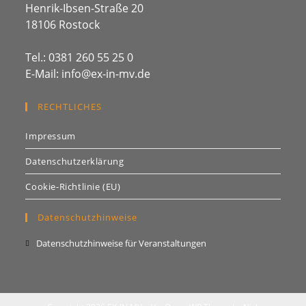
Henrik-Ibsen-Straße 20
18106 Rostock
Tel.: 0381 260 55 25 0
E-Mail: info@ex-in-mv.de
RECHTLICHES
Impressum
Datenschutzerklärung
Cookie-Richtlinie (EU)
Datenschutzhinweise
Opens
Datenschutzhinweise für Veranstaltungen
in
a
new
tab