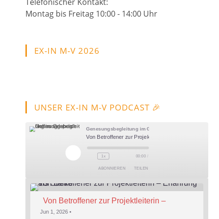
Telefonischer Kontakt:
Montag bis Freitag 10:00 - 14:00 Uhr
EX-IN M-V 2026
UNSER EX-IN M-V PODCAST 🎉
Genesungsbegleitung im Gespräch - Hoffnung leben
Von Betroffener zur Projektleiterin – Erfahrung als Stärke
Play
1x
00:00
/
Episode
ABONNIEREN
TEILEN
Von Betroffener zur Projektleiterin – 
Erfahrung als Stärke
Jun 1, 2026 •