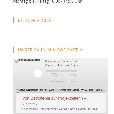
Montag bis Freitag 10:00 - 14:00 Uhr
EX-IN M-V 2026
UNSER EX-IN M-V PODCAST 🎉
Genesungsbegleitung im Gespräch - Hoffnung leben
Von Betroffener zur Projektleiterin – Erfahrung als Stärke
Play
1x
00:00
/
Episode
ABONNIEREN
TEILEN
Von Betroffener zur Projektleiterin – 
Erfahrung als Stärke
Jun 1, 2026 •
In der zweiten Folge sprechen wir mit Nicole Heyden, derProjektleitung von EX-IN MV. Nicole gibt Einblicke in ihren persönlichen Weg zu EX-IN undbeschreibt, wie sie ihre Doppelrolle als Betroffene und Fachkraft erlebt – mit allem, was dazugehört. Ein besonderer Schwerpunkt liegt auf der Verantwortung inder Genesungsbegleitung: Was bedeutet es, Menschen…