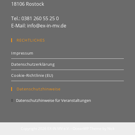
18106 Rostock
Tel.: 0381 260 55 25 0
E-Mail: info@ex-in-mv.de
RECHTLICHES
Impressum
Datenschutzerklärung
Cookie-Richtlinie (EU)
Datenschutzhinweise
Opens
Datenschutzhinweise für Veranstaltungen
in
a
new
tab
Copyright 2026 EX-IN MV e.V. - OceanWP Theme by Nick