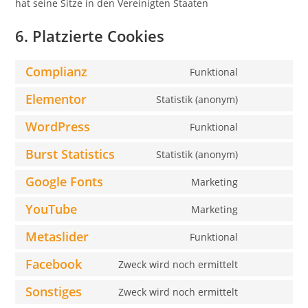
hat seine Sitze in den Vereinigten Staaten
6. Platzierte Cookies
Complianz
Funktional
Consent
to
Elementor
Statistik (anonym)
Consent
service
to
WordPress
Funktional
complianz
Consent
service
to
Burst Statistics
Statistik (anonym)
elementor
Consent
service
to
Google Fonts
Marketing
wordpress
Consent
service
to
YouTube
Marketing
burst-
Consent
service
statistics
to
Metaslider
Funktional
google-
Consent
service
fonts
to
Facebook
Zweck wird noch ermittelt
youtube
Consent
service
to
Sonstiges
Zweck wird noch ermittelt
metaslider
Consent
service