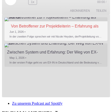
Play
1x
00:00
/
Episode
ABONNIEREN
TEILEN
Von Betroffener zur Projektleiterin – Erfahrung als 
Stärke
Jun 1, 2026 •
In der zweiten Folge sprechen wir mit Nicole Heyden, derProjektleitung von EX-IN MV. Nicole gibt Einblicke in ihren persönlichen Weg zu EX-IN undbeschreibt, wie sie ihre Doppelrolle als Betroffene und Fachkraft erlebt – mit allem, was dazugehört. Ein besonderer Schwerpunkt liegt auf der Verantwortung inder Genesungsbegleitung: Was bedeutet es, Menschen…
Zwischen System und Erfahrung: Der Weg von EX-
IN MV
May 1, 2026 •
In der ersten Folge geht es um EX-IN in Deutschland und die Bedeutung von Erfahrungswissen im psychiatrischen Kontext. Kristin, Mitgründerin von EX-IN MV, gibt Einblicke in die EX-IN Weiterbildung und beschreibt, welche Aufgaben Genesungsbegleiter übernehmen und welche Rolle sie im Versorgungssystem spielen können. Zudem berichtet sie von ihren Erfahrungen beim…
Zu unserem Podcast auf Spotify