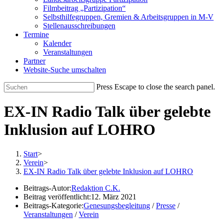
Filmbeitrag „Partizipation“
Selbsthilfegruppen, Gremien & Arbeitsgruppen in M-V
Stellenausschreibungen
Termine
Kalender
Veranstaltungen
Partner
Website-Suche umschalten
Press Escape to close the search panel.
EX-IN Radio Talk über gelebte
Inklusion auf LOHRO
Start
>
Verein
>
EX-IN Radio Talk über gelebte Inklusion auf LOHRO
Beitrags-Autor:
Redaktion C.K.
Beitrag veröffentlicht:
12. März 2021
Beitrags-Kategorie:
Genesungsbegleitung
/
Presse
/
Veranstaltungen
/
Verein