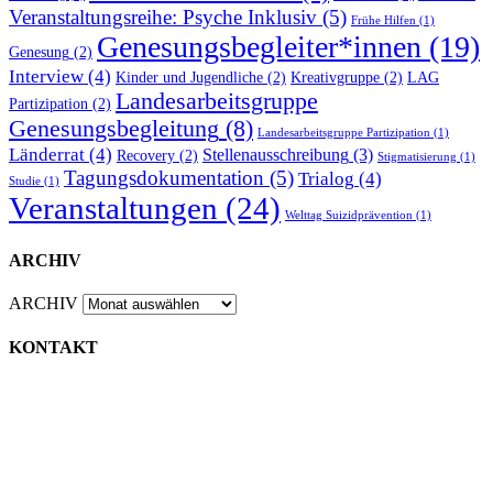
Veranstaltungsreihe: Psyche Inklusiv
(5)
Frühe Hilfen
(1)
Genesungsbegleiter*innen
(19)
Genesung
(2)
Interview
(4)
Kinder und Jugendliche
(2)
Kreativgruppe
(2)
LAG
Landesarbeitsgruppe
Partizipation
(2)
Genesungsbegleitung
(8)
Landesarbeitsgruppe Partizipation
(1)
Länderrat
(4)
Stellenausschreibung
(3)
Recovery
(2)
Stigmatisierung
(1)
Tagungsdokumentation
(5)
Trialog
(4)
Studie
(1)
Veranstaltungen
(24)
Welttag Suizidprävention
(1)
ARCHIV
ARCHIV
KONTAKT
EX-IN Mecklenburg-Vorpommern e.V.
Henrik-Ibsen-Straße 20
18106 Rostock
Tel.: 0381 260 55 25 0
E-Mail: info@ex-in-mv.de