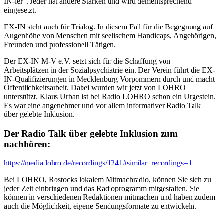
IN-ler“. Jeder hat andere Stärken und wird dementsprechend
eingesetzt.
EX-IN steht auch für Trialog. In diesem Fall für die Begegnung auf
Augenhöhe von Menschen mit seelischem Handicaps, Angehörigen,
Freunden und professionell Tätigen.
Der EX-IN M-V e.V. setzt sich für die Schaffung von
Arbeitsplätzen in der Sozialpsychiatrie ein. Der Verein führt die EX-
IN-Qualifizierungen in Mecklenburg Vorpommern durch und macht
Öffentlichkeitsarbeit. Dabei wurden wir jetzt von LOHRO
unterstützt. Klaus Urban ist bei Radio LOHRO schon ein Urgestein.
Es war eine angenehmer und vor allem informativer Radio Talk
über gelebte Inklusion.
Der Radio Talk über gelebte Inklusion zum
nachhören:
https://media.lohro.de/recordings/1241#similar_recordings=1
Bei LOHRO, Rostocks lokalem Mitmachradio, können Sie sich zu
jeder Zeit einbringen und das Radioprogramm mitgestalten. Sie
können in verschiedenen Redaktionen mitmachen und haben zudem
auch die Möglichkeit, eigene Sendungsformate zu entwickeln.