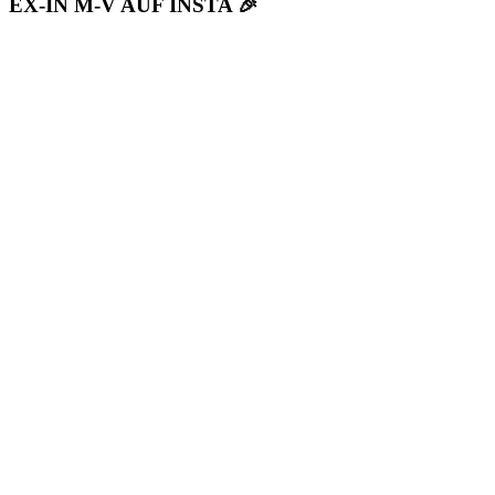
EX-IN M-V AUF INSTA 🎉
TEILEN
Spotify
RSS FEED
LINK
EMBED