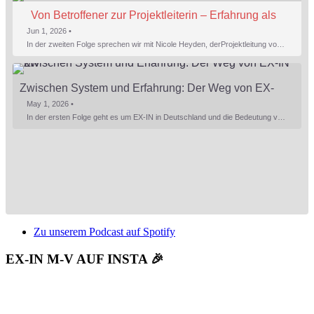
Von Betroffener zur Projektleiterin – Erfahrung als 
Stärke
Jun 1, 2026 •
In der zweiten Folge sprechen wir mit Nicole Heyden, derProjektleitung von EX-IN MV. Nicole gibt Einblicke in ihren persönlichen Weg zu EX-IN undbeschreibt, wie sie ihre Doppelrolle als Betroffene und Fachkraft erlebt – mit allem, was dazugehört. Ein besonderer Schwerpunkt liegt auf der Verantwortung inder Genesungsbegleitung: Was bedeutet es, Menschen…
Zwischen System und Erfahrung: Der Weg von EX-
IN MV
May 1, 2026 •
In der ersten Folge geht es um EX-IN in Deutschland und die Bedeutung von Erfahrungswissen im psychiatrischen Kontext. Kristin, Mitgründerin von EX-IN MV, gibt Einblicke in die EX-IN Weiterbildung und beschreibt, welche Aufgaben Genesungsbegleiter übernehmen und welche Rolle sie im Versorgungssystem spielen können. Zudem berichtet sie von ihren Erfahrungen beim…
Zu unserem Podcast auf Spotify
EX-IN M-V AUF INSTA 🎉
TEILEN
Spotify
RSS FEED
LINK