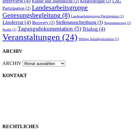
Interview
(4)
Kinder und Jugendliche
(2)
Kreativgruppe
(2)
LAG
Landesarbeitsgruppe
Partizipation
(2)
Genesungsbegleitung
(8)
Landesarbeitsgruppe Partizipation
(1)
Länderrat
(4)
Stellenausschreibung
(3)
Recovery
(2)
Stigmatisierung
(1)
Tagungsdokumentation
(5)
Trialog
(4)
Studie
(1)
Veranstaltungen
(24)
Welttag Suizidprävention
(1)
ARCHIV
ARCHIV
KONTAKT
EX-IN Mecklenburg-Vorpommern e.V.
Henrik-Ibsen-Straße 20
18106 Rostock
Tel.: 0381 260 55 25 0
E-Mail: info@ex-in-mv.de
RECHTLICHES