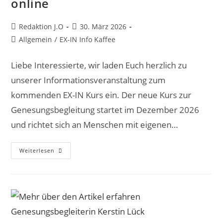
online
Beitrags-
Beitrag
Redaktion J.O
30. März 2026
Autor:
veröffentlicht:
Beitrags-
Allgemein
/
EX-IN Info Kaffee
Kategorie:
Liebe Interessierte, wir laden Euch herzlich zu
unserer Informationsveranstaltung zum
kommenden EX-IN Kurs ein. Der neue Kurs zur
Genesungsbegleitung startet im Dezember 2026
und richtet sich an Menschen mit eigenen…
EX-
Weiterlesen
IN
Kaffee
Am
15.04.2026
Online