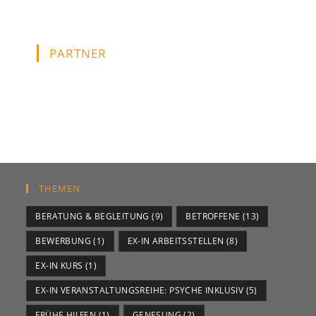
PARTNER
THEMEN
BERATUNG & BEGLEITUNG
(9)
BETROFFENE
(13)
BEWERBUNG
(1)
EX-IN ARBEITSSTELLEN
(8)
EX-IN KURS
(1)
EX-IN VERANSTALTUNGSREIHE: PSYCHE INKLUSIV
(5)
FRÜHE HILFEN
(1)
GENESUNG
(2)