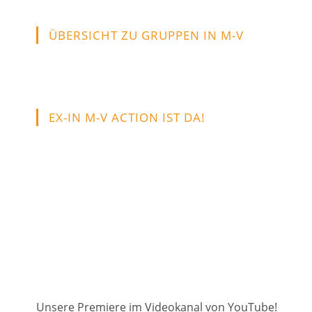
in
in
in
in
a
a
a
a
ÜBERSICHT ZU GRUPPEN IN M-V
new
new
new
new
tab
tab
tab
tab
EX-IN M-V ACTION IST DA!
Unsere Premiere im Videokanal von YouTube!