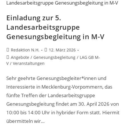
Einladung zur 5.
Landesarbeitsgruppe
Genesungsbegleitung in M-V
Beitrags-
Beitrag
Redaktion N.H.
12. März 2026
Autor:
veröffentlicht:
Beitrags-
Angebote
/
Genesungsbegleitung
/
LAG GB M-
Kategorie:
V
/
Veranstaltungen
Sehr geehrte Genesungsbegleiter*innen und
Interessierte in Mecklenburg-Vorpommern, das
fünfte Treffen der Landesarbeitsgruppe
Genesungsbegleitung findet am 30. April 2026 von
10:00 bis 14:00 Uhr in hybrider Form statt. Hiermit
übermitteln wir…