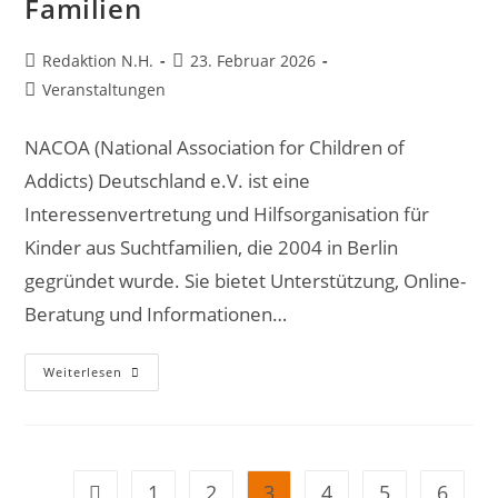
Familien
Beitrags-
Beitrag
Redaktion N.H.
23. Februar 2026
Autor:
veröffentlicht:
Beitrags-
Veranstaltungen
Kategorie:
NACOA (National Association for Children of
Addicts) Deutschland e.V. ist eine
Interessenvertretung und Hilfsorganisation für
Kinder aus Suchtfamilien, die 2004 in Berlin
gegründet wurde. Sie bietet Unterstützung, Online-
Beratung und Informationen…
17.
Weiterlesen
Bundesweite
Aktionswoche
Für
Kinder
Aus
Psychisch
Und/oder
1
2
3
4
5
6
Zur vorherigen Seite
Suchtbelasteten