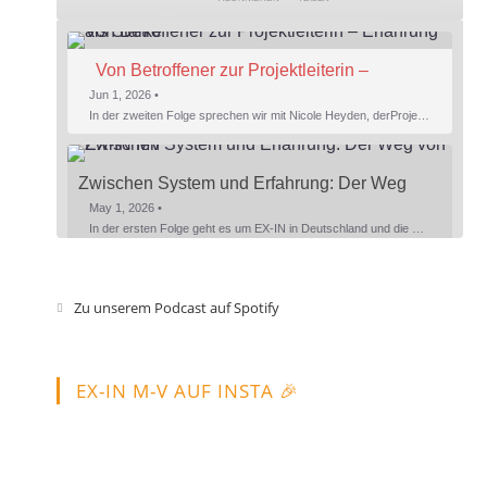
Von Betroffener zur Projektleiterin – 
Erfahrung als Stärke
Jun 1, 2026 •
In der zweiten Folge sprechen wir mit Nicole Heyden, derProjektleitung von EX-IN MV. Nicole gibt Einblicke in ihren persönlichen Weg zu EX-IN undbeschreibt, wie sie ihre Doppelrolle als Betroffene und Fachkraft erlebt – mit allem, was dazugehört. Ein besonderer Schwerpunkt liegt auf der Verantwortung inder Genesungsbegleitung: Was bedeutet es, Menschen…
Zwischen System und Erfahrung: Der Weg 
von EX-IN MV
May 1, 2026 •
In der ersten Folge geht es um EX-IN in Deutschland und die Bedeutung von Erfahrungswissen im psychiatrischen Kontext. Kristin, Mitgründerin von EX-IN MV, gibt Einblicke in die EX-IN Weiterbildung und beschreibt, welche Aufgaben Genesungsbegleiter übernehmen und welche Rolle sie im Versorgungssystem spielen können. Zudem berichtet sie von ihren Erfahrungen beim…
TEILEN
Spotify
Zu unserem Podcast auf Spotify
RSS FEED
LINK
EX-IN M-V AUF INSTA 🎉
EMBED