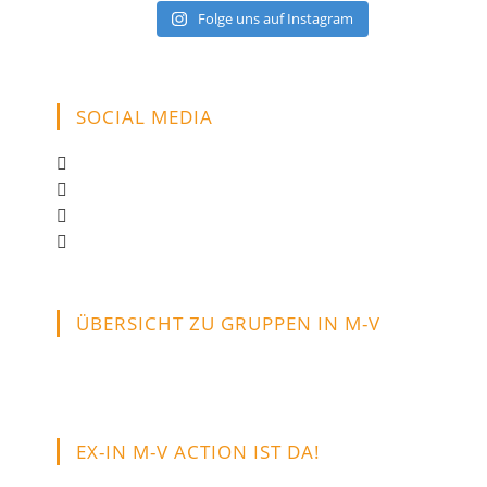
Folge uns auf Instagram
SOCIAL MEDIA
Opens
in
Opens
a
in
Opens
new
a
in
Opens
tab
new
a
in
tab
new
a
tab
new
ÜBERSICHT ZU GRUPPEN IN M-V
tab
EX-IN M-V ACTION IST DA!