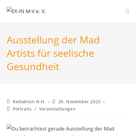
Zum
Inhalt
springen
Ausstellung der Mad
Artists für seelische
Gesundheit
Beitrags-
Beitrag
Redaktion N.H.
20. November 2023
Autor:
veröffentlicht:
Beitrags-
Portraits
/
Veranstaltungen
Kategorie: