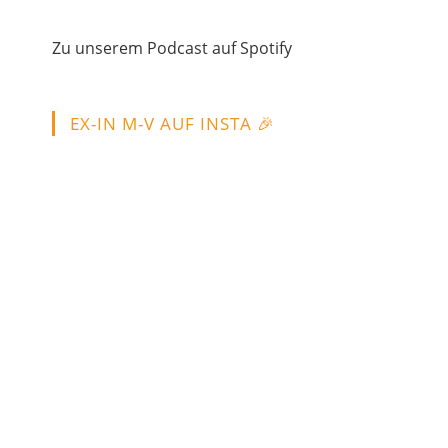
TEILEN
Zu unserem Podcast auf Spotify
Spotify
RSS FEED
LINK
EX-IN M-V AUF INSTA 🎉
EMBED